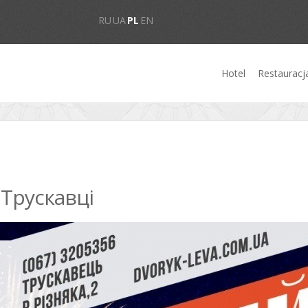
RU
UA
PL
EN
Hotel
Restauracj
 Трускавці