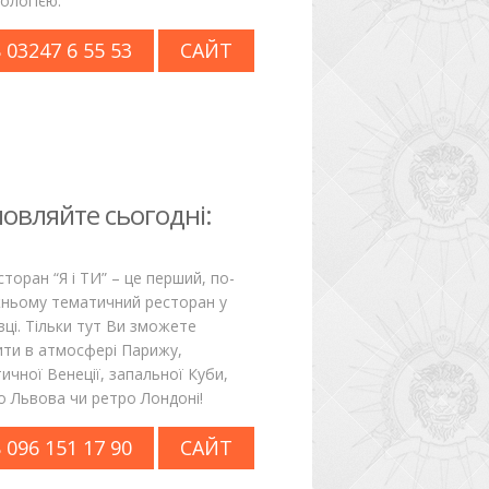
ологією.
 03247 6 55 53
САЙТ
овляйте сьогодні:
торан “Я і ТИ” – це перший, по-
ньому тематичний ресторан у
вці. Тільки тут Ви зможете
ити в атмосфері Парижу,
ичної Венеції, запальної Куби,
о Львова чи ретро Лондоні!
 096 151 17 90
САЙТ