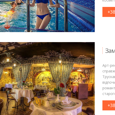
космет
+38
Зам
Арт-рес
справж
Труска
відпоч
романт
старог
+38