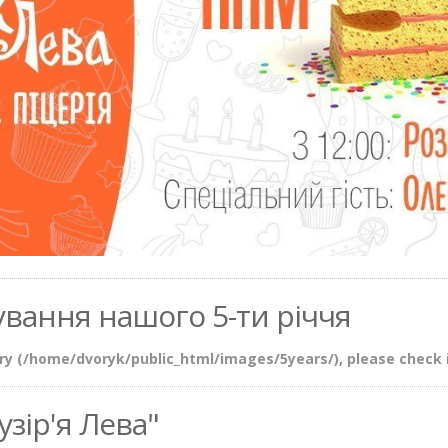
кування нашого 5-ти річчя
ory (/home/dvoryk/public_html/images/5years/), please check i
узір'я Лева"