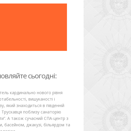
овляйте сьогодні:
тель кардинально нового рівня
табельності, вишуканості і
ву, який знаходиться в південній
і Трускавця поблизу санаторію
ти”. А також сучасний СПА-центр з
и, басейном, джакузі, більярдом та