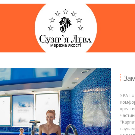
Зам
SPA Го
комфор
креати
частин
“Карпа
саунам