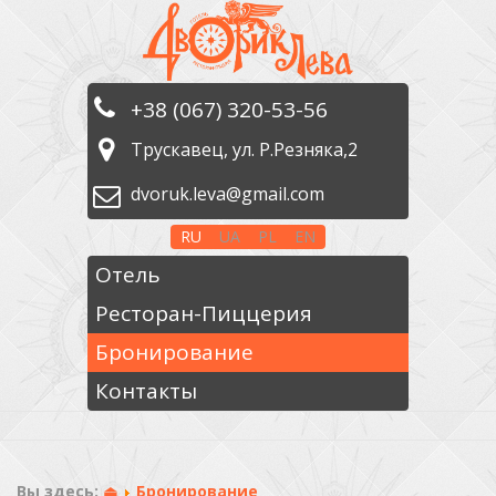
+38 (067) 320-53-56
Трускавец, ул. Р.Резняка,2
dvoruk.leva@gmail.com
RU
UA
PL
EN
Отель
Ресторан-Пиццерия
Бронирование
Контакты
Вы здесь:
⏏
Бронирование