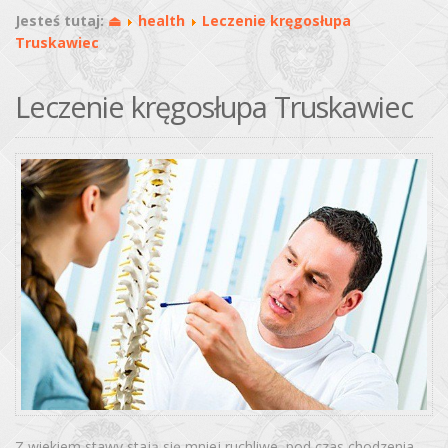
Jesteś tutaj:
⏏
health
Leczenie kręgosłupa
Truskawiec
Leczenie kręgosłupa Truskawiec
Z wiekiem stawy stają się mniej ruchliwe, pod czas chodzenia