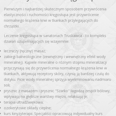
Pierwszym i najbardziej skutecznym sposobem przywrócenia
elastyczności i ruchomości kręgosłupa jest przywrócenie
normalnego krążenia krwi w tkankach przylegających do
chrząstki.
Leczenie kręgosłupa w sanatoriach Truskawca - to kompleks
działań uzupełniających się wzajemnie:
leczniczy (ręczny) masaż;
zabiegi balneologiczne (zewnętrzny i wewnętrzny efekt wody
mineralnej). Kąpiele mineralne o różnym stopniu mineralizacji
przyczyniają się do przywrócenia normalnego krążenia krwi w
tkankach, aktywują receptory skóry, czynią ją bardziej czułą do
dotyku. Picie wody mineralnej sprzyja wyeliminowaniu nadmiaru
soli;
prysznic z masażem i prysznic "Szarko" łagodzą zespół bólowy,
wpływają na głębsze warstwy mięśni, relaksują je;
terapia ultradźwiękowa;
ozokerytowe okłady cieplne;
kurs kinyzyterapii. Specjaliści opracowują indywidualny kurs