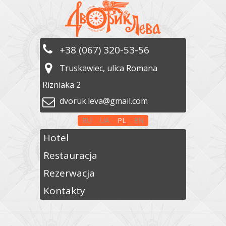
+38 (067) 320-53-56
Truskawiec, ulica Romana
Rizniaka 2
dvoruk.leva@gmail.com
RU
UA
PL
EN
Hotel
Restauracja
Rezerwacja
Kontakty