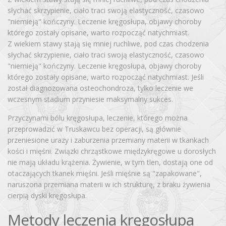
słychać skrzypienie, ciało traci swoją elastyczność, czasowo
"niemieją" kończyny. Leczenie kręgosłupa, objawy choroby
którego zostały opisane, warto rozpocząć natychmiast.
Z wiekiem stawy stają się mniej ruchliwe, pod czas chodzenia
słychać skrzypienie, ciało traci swoją elastyczność, czasowo
"niemieją" kończyny. Leczenie kręgosłupa, objawy choroby
którego zostały opisane, warto rozpocząć natychmiast. Jeśli
został diagnozowana osteochondroza, tylko leczenie we
wczesnym stadium przyniesie maksymalny sukces.
Przyczynami bólu kręgosłupa, leczenie, którego można
przeprowadzić w Truskawcu bez operacji, są głównie
przeniesione urazy i zaburzenia przemiany materii w tkankach
kości i mięśni. Związki chrząstkowe międzykręgowe u dorosłych
nie mają układu krążenia. Żywienie, w tym tlen, dostają one od
otaczających tkanek mięśni. Jeśli mięśnie są "zapakowane",
naruszona przemiana materii w ich strukturę, z braku żywienia
cierpią dyski kręgosłupa.
Metody leczenia kręgosłupa