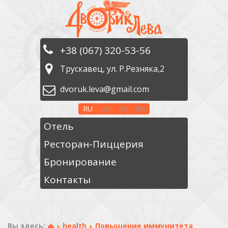
+38 (067) 320-53-56
Трускавец, ул. Р.Резняка,2
dvoruk.leva@gmail.com
RU
UA
PL
EN
Отель
Ресторан-Пиццерия
Бронирование
Контакты
Вы здесь:
⏏
health
Повышение иммунитета