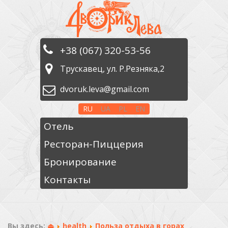
+38 (067) 320-53-56
Трускавец, ул. Р.Резняка,2
dvoruk.leva@gmail.com
RU
UA
PL
EN
Отель
Ресторан-Пиццерия
Бронирование
Контакты
Вы здесь:
⏏
health
Польза отдыха в горах