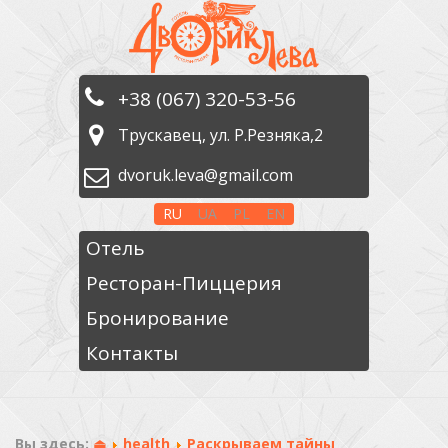
+38 (067) 320-53-56
Трускавец, ул. Р.Резняка,2
dvoruk.leva@gmail.com
RU
UA
PL
EN
Отель
Ресторан-Пиццерия
Бронирование
Контакты
Вы здесь:
⏏
health
Раскрываем тайны