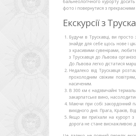
бальнеологічного курорту досить
фото і повернутися з прекрасними
Екскурсії з Трус
Будучи в Трускавці, ви просто 
знайде для себе щось нове і цік
з красивими сувенірами, любител
з Трускавця до Львова організо
До Львова легко дістатися мар
Недалеко від Трускавця розта
прохолодним свіжим повітрям,
насиченим.
В 300 км є надзвичайні термаль
закарпатське вино, насолодити
Маючи при собі закордонний па
вихідного дня. Прага, Краків, В
Якщо ви приїхали на курорт з 
дорога не стане виснажливою ​​дл
Це далеко не повний перелік екс