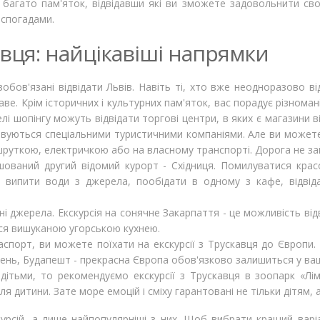
 багато пам'яток, відвідавши які ви зможете задовольнити сво
 спогадами.
кавця: найцікавіші напрямки
зобов'язані відвідати Львів. Навіть ті, хто вже неодноразово ві
аве. Крім історичних і культурних пам'яток, вас порадує різноман
і шопінгу можуть відвідати торгові центри, в яких є магазини ві
вуються спеціальними туристичними компаніями. Але ви можете і
шруткою, електричкою або на власному транспорті. Дорога не за
шований другий відомий курорт - Східниця. Помилуватися крас
 випити води з джерела, пообідати в одному з кафе, відвіда
ні джерела. Екскурсія на сонячне Закарпаття - це можливість ві
ся вишуканою угорською кухнею.
спорт, ви можете поїхати на екскурсії з Трускавця до Європи. 
ідень, Будапешт - прекрасна Європа обов'язково залишиться у ваш
дітьми, то рекомендуємо екскурсії з Трускавця в зоопарк «Лі
я дитини. Зате море емоцій і сміху гарантовані не тільки дітям, а
курсій, а лише найпопулярніші з них. Щоб вибрати кращий варі