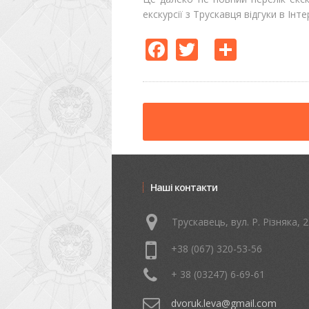
екскурсії з Трускавця відгуки в Інте
Facebook
Twitter
Share
Наші контакти
Трускавець, вул. Р. Різняка, 2
+38 (067) 320-53-56
+ 38 (03247) 6-69-61
dvoruk.leva@gmail.com