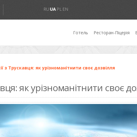
RU
UA
PL
EN
Готель
Ресторан-Піцерія
ії з Трускавця: як урізноманітнити своє дозвілля
авця: як урізноманітнити своє д