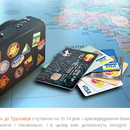
ь до Трускавця
з путівкою на 10-14 днів. І крім відвідування бюв
лююче і пізнавально. І в цьому вам допоможуть екскурсії 