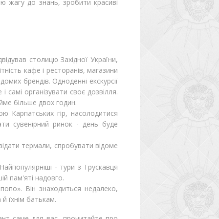
ю жагу до знань, зробити красиві
двідував столицю Західної України,
ітність кафе і ресторанів, магазини
домих брендів. Одноденні екскурсії
 самі організувати своє дозвілля.
йме більше двох годин.
ою Карпатських гір, насолодитися
ти сувенірний ринок - день буде
двідати термали, спробувати відоме
Найпопулярніші - тури з Трускавця
ій пам'яті надовго.
мпопо». Він знаходиться недалеко,
 й їхнім батькам.
ант саме для вас, прочитайте про