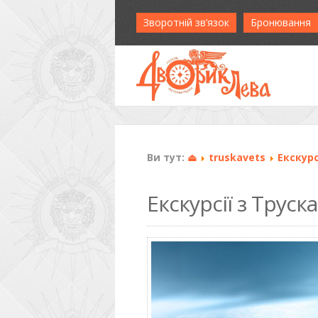
Зворотній зв’язок
Бронювання
Ви тут:
⏏
truskavets
Екскурс
Екскурсії з Труск